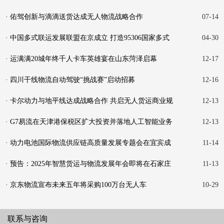
· 佑驾创新与滴滴送货达成无人物流战略合作
07-14
· 中国多式联运发展联盟在京成立 打造95306国家多式
04-30
联运平
· 运满满20城年终千人卡车英雄宴在山东菏泽启幕
12-17
· 四川干线物流自动驾驶“挑战赛”启动招募
12-16
· 卡尔动力与地平线达成战略合作 共启无人货运商业规
12-13
模
· G7易流在天津港保税区扩大投资并落地人工智能业务
12-13
· 动力电池国际物流供应链高质量发展专题会在宜宾成
11-14
功举
· 预告：2025年智慧货运与物流发展年会即将在石家庄
11-13
举行
· 京东物流宣布未来五年将采购100万台无人车
10-29
联系与咨询