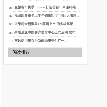
金旅客车携手Ebusco 打造首台18米碳纤维
纯...
福田欧曼重卡上半年销量5.4万 同比大涨超...
依维柯全新聚星EV苏州上市 商务轻客新
选...
斯堪尼亚中国客户交付中心正式启用 发布...
东风商用车百台新能源车交付广州...
阅读排行