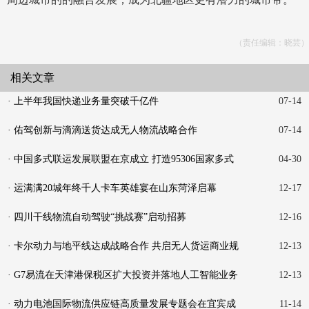
（责任编辑：晓芸）
相关文章
· 上半年我国快递业务量突破千亿件
07-14
· 佑驾创新与滴滴送货达成无人物流战略合作
07-14
· 中国多式联运发展联盟在京成立 打造95306国家多式
04-30
联运平
· 运满满20城年终千人卡车英雄宴在山东菏泽启幕
12-17
· 四川干线物流自动驾驶“挑战赛”启动招募
12-16
· 卡尔动力与地平线达成战略合作 共启无人货运商业规
12-13
模
· G7易流在天津港保税区扩大投资并落地人工智能业务
12-13
· 动力电池国际物流供应链高质量发展专题会在宜宾成
11-14