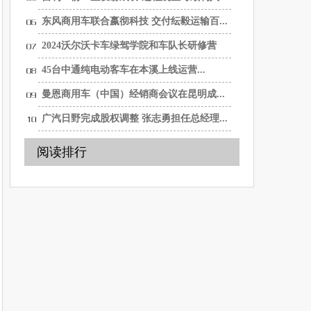
东风商用车联合嬴彻科技 交付纭毅运输百...
2024沃尔沃卡车绿驾学院和车队长研修营
活...
45台中通纯电动客车在本溪上线运营...
曼恩商用车（中国）经销商会议在昆明成...
广汽日野完成股权调整 张志勇担任总经理...
阅读排行