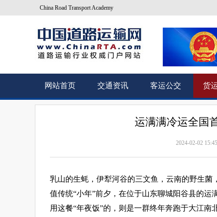
China Road Transport Academy
网站首页
交通资讯
客运公交
货
运满满冷运全国首
2024-02-02 15:4
乳山的生蚝，伊犁河谷的三文鱼，云南的野生菌，
值传统“小年”前夕，在位于山东聊城阳谷县的运
用这餐“年夜饭”的，则是一群终年奔跑于大江南