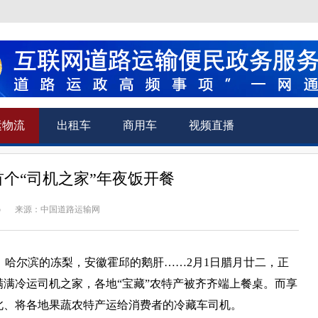
运物流
出租车
商用车
视频直播
个“司机之家”年夜饭开餐
5
来源：中国道路运输网
哈尔滨的冻梨，安徽霍邱的鹅肝……2月1日腊月廿二，正
满满冷运司机之家，各地“宝藏”农特产被齐齐端上餐桌。而享
北、将各地果蔬农特产运给消费者的冷藏车司机。