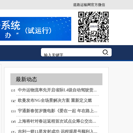
道路运输网官方微信
最新动态
中外运物流率先开启省际L4级自动驾驶货...
欧曼发布NG全场景解决方案 重新定义燃
气...
宇通新春贺岁微电影《爱在一起 年在路上...
上海将针对春运返程首次试点众筹公交出...
吉利一箭11星发射成功 远程观星号顺利入...