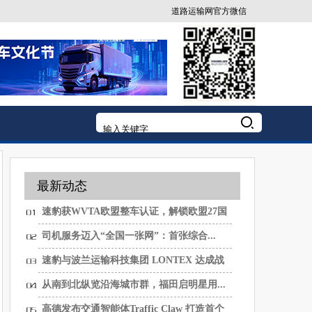
道路运输网官方微信
最新动态
速豹获WVTA欧盟整车认证，解锁欧盟27国
市...
司机服务迈入“全国一张网”：首张综合...
速豹与波兰运输科技集团 LONTEX 达成战
略...
从南到北纵览沿海城市群，福田启明星用...
高德发布交通智能体Traffic Claw 打造首个