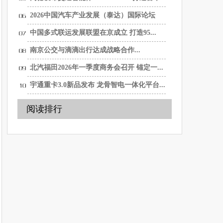
全...
2026中国汽车产业发展（泰达）国际论坛
新...
中国多式联运发展联盟在京成立 打造95...
南京公交与滴滴出行达成战略合作...
北汽福田2026年一季度商务会召开 锚定一...
宇通重卡3.0新品发布 龙骨智电一体化平台...
阅读排行