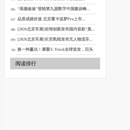
“高德途途”登陆第九届数字中国建设峰...
品质成就价值 北京重卡追梦Pro上市...
[2026北京车展]佑驾创新发布国内首款“真...
[2026北京车展]长安凯程发布无人物流车...
换一种赢法！犀重X-Truck全球首发，巨头
链...
阅读排行