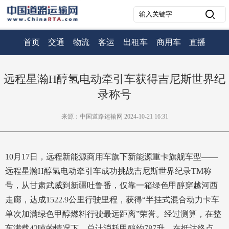
首页
交通
物流
客运
出租车
商用车
直播
远程星瀚H醇氢电动牵引车获得吉尼斯世界纪
录称号
来源：中国道路运输网 2024-10-21 16:31
10月17日，远程新能源商用车旗下新能源重卡旗舰车型——
远程星瀚H醇氢电动牵引车成功挑战吉尼斯世界纪录TM称
号，从甘肃武威到新疆吐鲁番，仅靠一箱绿色甲醇穿越河西
走廊，达成1522.9公里行驶里程，获得“半挂式混合动力卡车
单次加满绿色甲醇燃料行驶最远距离”荣誉。经过测算，在整
车满载42吨的情况下，总计消耗甲醇约787升，在抵达终点