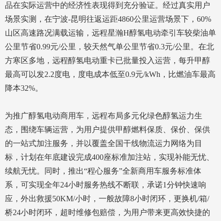
品在实际运营中的经济性表现得到充分验证。经过真实用户
场景实测，在宁波-昆明往返运距4860公里运营场景下，60%
山区高速路况满载运输，远程星瀚H醇氢电动牵引车较柴油单
公里节省0.99元/公里，较天然气单公里节省0.3元/公里。在北
方寒区多地，远程醇氢电动重卡已批量投入运营，每升甲醇
最高可以发2.2度电，度电成本低至0.9元/kWh，比燃油车最高
降本32%。
为推广醇氢电动商用车，远程布局多元化绿色醇氢运力生
态，围绕车辆运营，为用户提供甲醇燃料保质、保价、保供
的一站式加注服务，并以覆盖全国干线物流运力网络为目
标，计划在年底建设完成400座标准加注站，实现补能无忧、
续航无忧。同时，推出“程心服务”全新商用车服务标准体
系，可实现全年24小时服务热线不断联，承诺1分钟快速响
应，外出救援50KM/小时，一般故障8小时闭环，更换机/箱/
桥24小时闭环，超时维修包赔偿，为用户带来更高效快捷的