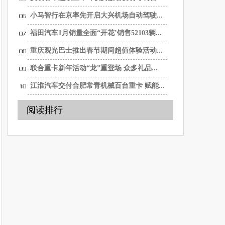
小马智行在京率先开启大兴机场自动驾驶...
福田汽车1月销量全面“开花’销售52103辆...
重庆观光巴士推出春节期间超值体验活动...
联合重卡新年活动“龙”重登场 众多礼品...
江淮汽车交付合肥常青机械百台重卡 赋能...
阅读排行