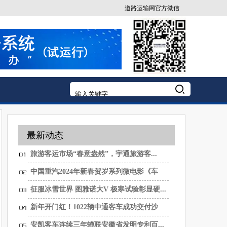
道路运输网官方微信
最新动态
旅游客运市场“春意盎然”，宇通旅游客...
中国重汽2024年新春贺岁系列微电影《车
轮...
征服冰雪世界 图雅诺大V 极寒试验彰显硬...
新年开门红！1022辆中通客车成功交付沙
特...
安凯客车连续三年蝉联安徽省发明专利百...