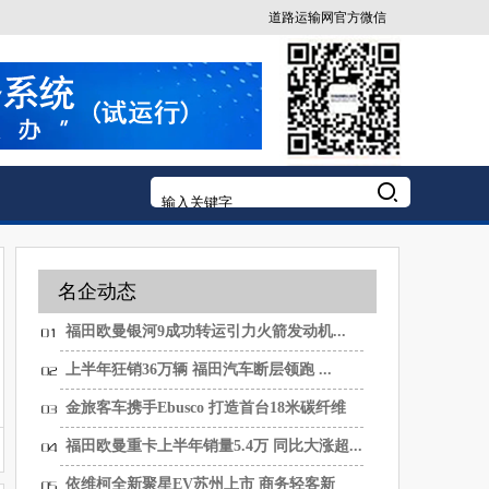
道路运输网官方微信
名企动态
福田欧曼银河9成功转运引力火箭发动机...
上半年狂销36万辆 福田汽车断层领跑 ...
金旅客车携手Ebusco 打造首台18米碳纤维
纯...
福田欧曼重卡上半年销量5.4万 同比大涨超...
依维柯全新聚星EV苏州上市 商务轻客新