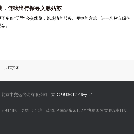
线，低碳出行探寻文脉姑苏​
通了多条“研学”公交线路，以热情的服务、便捷的方式，进一步树立绿色
理念。
共1页/2条
北京中交运咨询有限公司 -
京ICP备05017016号-21
0-64987180 地址：北京市朝阳区南湖东园122号博泰国际大厦A座11层