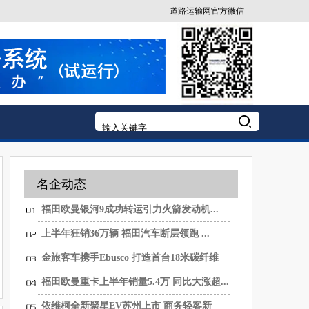
道路运输网官方微信
名企动态
福田欧曼银河9成功转运引力火箭发动机...
上半年狂销36万辆 福田汽车断层领跑 ...
金旅客车携手Ebusco 打造首台18米碳纤维
纯...
福田欧曼重卡上半年销量5.4万 同比大涨超...
依维柯全新聚星EV苏州上市 商务轻客新