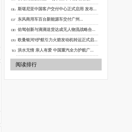
选...
斯堪尼亚中国客户交付中心正式启用 发布...
东风商用车百台新能源车交付广州...
佑驾创新与滴滴送货达成无人物流战略合...
欧曼银河9护航引力火箭发动机转运正式启...
洪水无情 亲人有爱 中国重汽全力护航广...
阅读排行