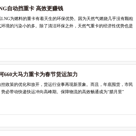
LNG自动挡重卡 高效更赚钱
以LNG为燃料的重卡有着天生的环保优势。因为天然气燃烧几乎没有颗粒
气环境的污染小的多。除了清洁环保之外，天然气重卡的经济性优势也是
河660大马力重卡为春节货运加力
防控政策的优化和放开，货运行业事再现新景象。而且，年底囤货，市民
势必带动快递快运冲向高峰期。保障物流的高效畅通成为“腊月里”