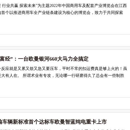
聚 行业共赢 探索未来”为主题2022年中国商用车及配套产业博览会在江西
内首个以推进商用车全产业链条建设为核心的博览会，致力于共同探索
富经”：一台欧曼银河660大马力全搞定
一反应就是又累又烦又急又要压车，平时不常的扣运费真是够上火的！虽
是大有人在。 所谓术业有专攻，无论哪一行研磨得久了总会有一些制胜
输车辆新标准首个达标车欧曼智蓝纯电重卡上市