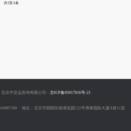
共1页/1条
北京中交运咨询有限公司 -
京ICP备05017016号-21
0-64987180 地址：北京市朝阳区南湖东园122号博泰国际大厦A座11层