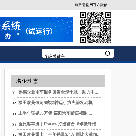
道路运输网官方微信
名企动态
高德企业用车服务覆盖全球千城，助力中...
福田欧曼银河9成功转运引力火箭发动机...
上半年狂销36万辆 福田汽车断层领跑 ...
金旅客车携手Ebusco 打造首台18米碳纤维
纯...
福田欧曼重卡上半年销量5.4万 同比大涨超...