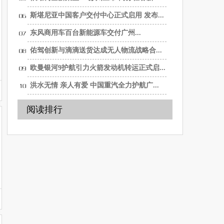
选...
斯堪尼亚中国客户交付中心正式启用 发布...
东风商用车百台新能源车交付广州...
佑驾创新与滴滴送货达成无人物流战略合...
欧曼银河9护航引力火箭发动机转运正式启...
洪水无情 亲人有爱 中国重汽全力护航广...
阅读排行