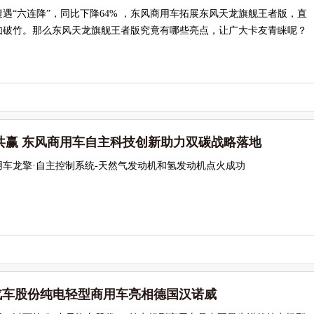
场遭遇“六连降”，同比下降64% ，东风商用车拓展东风天龙旗舰王者版，直
如破竹。那么东风天龙旗舰王者版究竟有哪些亮点，让广大卡友青睐呢？
共赢 东风商用车自主科技创新助力双碳战略落地
车龙擎·自主控制系统-天然气发动机和氢发动机点火成功
]东风汽车股份纯电轻型商用车亮相德国汉诺威