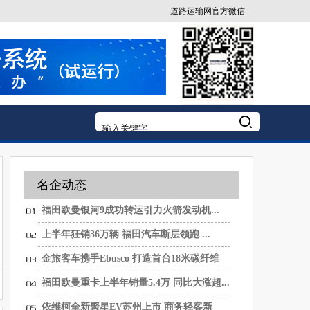
道路运输网官方微信
名企动态
福田欧曼银河9成功转运引力火箭发动机...
上半年狂销36万辆 福田汽车断层领跑 ...
金旅客车携手Ebusco 打造首台18米碳纤维
纯...
福田欧曼重卡上半年销量5.4万 同比大涨超...
依维柯全新聚星EV苏州上市 商务轻客新