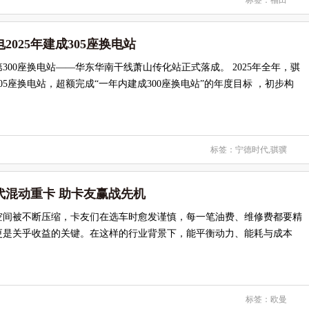
标签：
福田
2025年建成305座换电站
第300座换电站——华东华南干线萧山传化站正式落成。 2025年全年，骐
05座换电站，超额完成“一年内建成300座换电站”的年度目标 ，初步构
标签：
宁德时代
,
骐骥
代混动重卡 助卡友赢战先机
空间被不断压缩，卡友们在选车时愈发谨慎，每一笔油费、维修费都要精
更是关乎收益的关键。在这样的行业背景下，能平衡动力、能耗与成本
标签：
欧曼