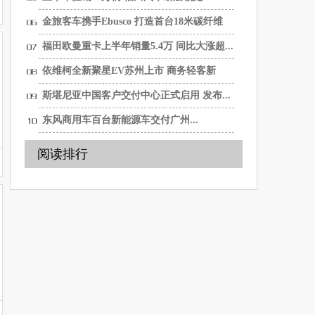
金旅客车携手Ebusco 打造首台18米碳纤维
纯...
福田欧曼重卡上半年销量5.4万 同比大涨超...
依维柯全新聚星EV苏州上市 商务轻客新
选...
斯堪尼亚中国客户交付中心正式启用 发布...
东风商用车百台新能源车交付广州...
阅读排行