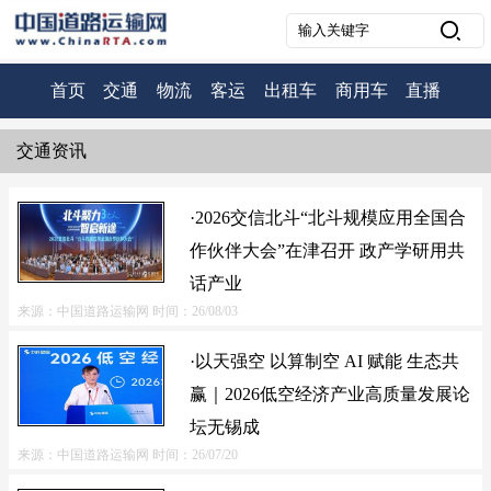
首页
交通
物流
客运
出租车
商用车
直播
交通资讯
·2026交信北斗“北斗规模应用全国合
作伙伴大会”在津召开 政产学研用共
话产业
来源：中国道路运输网
时间：26/08/03
·以天强空 以算制空 AI 赋能 生态共
赢｜2026低空经济产业高质量发展论
坛无锡成
来源：中国道路运输网
时间：26/07/20