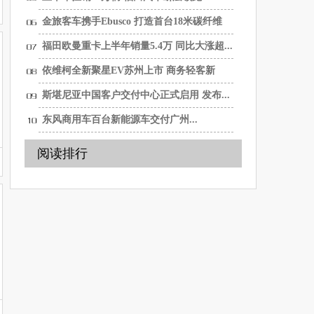
金旅客车携手Ebusco 打造首台18米碳纤维
纯...
福田欧曼重卡上半年销量5.4万 同比大涨超...
依维柯全新聚星EV苏州上市 商务轻客新
选...
斯堪尼亚中国客户交付中心正式启用 发布...
东风商用车百台新能源车交付广州...
阅读排行