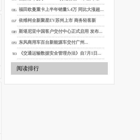
纯...
福田欧曼重卡上半年销量5.4万 同比大涨超...
依维柯全新聚星EV苏州上市 商务轻客新
选...
斯堪尼亚中国客户交付中心正式启用 发布...
东风商用车百台新能源车交付广州...
《交通运输数据安全管理办法》自7月1日...
阅读排行