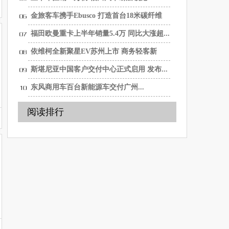
金旅客车携手Ebusco 打造首台18米碳纤维
纯...
福田欧曼重卡上半年销量5.4万 同比大涨超...
依维柯全新聚星EV苏州上市 商务轻客新
选...
斯堪尼亚中国客户交付中心正式启用 发布...
东风商用车百台新能源车交付广州...
阅读排行