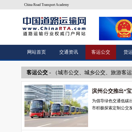
China Road Transport Academy
网站首页
交通资讯
客运公交
货
客运公交
- （城市公交、城乡公交、旅游客
滨州公交推出“
为倡导绿色交通低碳
市积极探索定制公交发