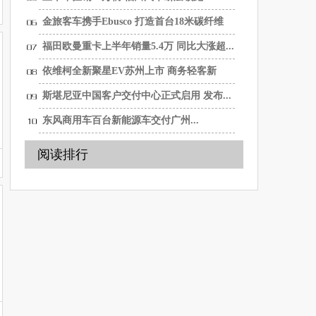
金旅客车携手Ebusco 打造首台18米碳纤维
纯...
福田欧曼重卡上半年销量5.4万 同比大涨超...
依维柯全新聚星EV苏州上市 商务轻客新
选...
斯堪尼亚中国客户交付中心正式启用 发布...
东风商用车百台新能源车交付广州...
阅读排行