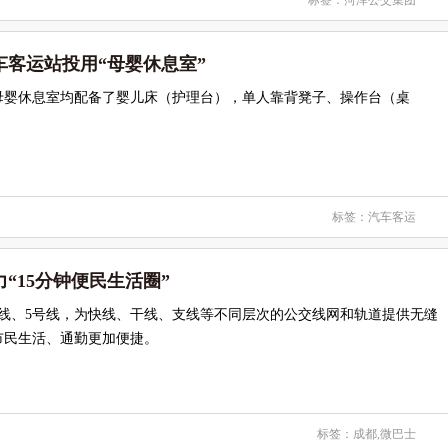
标签：
菏泽公交集团
车客运站投用“母婴休息室”
母婴休息室均配备了婴儿床（护理台），单人靠背凳子、操作台（桌
标签：
汽车客运
“15分钟便民生活圈”
号线、5号线，为快线、干线、支线等不同层次的公交线网和轨道提供无缝
市民生活、通勤更加便捷。
标签：
成都
,
微巴士