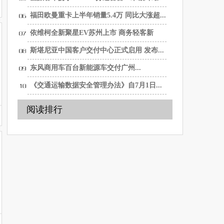
纯...
福田欧曼重卡上半年销量5.4万 同比大涨超...
依维柯全新聚星EV苏州上市 商务轻客新
选...
斯堪尼亚中国客户交付中心正式启用 发布...
东风商用车百台新能源车交付广州...
《交通运输数据安全管理办法》自7月1日...
阅读排行