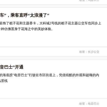
标签：
乌鲁木齐
车”，乘客直呼“太浪漫了”
心装饰了栀子花和主题香卡，大科城2号线的栀子花主题公交车也同步上
一种仿佛置身于花海之中的美妙体验。
标签：
长沙公交
音巴士”开通
炫的海底捞“电音巴士”行驶在市区街道上，凭借炫酷的外观和超嗨的内
风景线
标签：
电音巴士