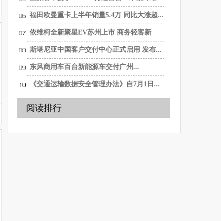
纯...
福田欧曼重卡上半年销量5.4万 同比大涨超...
依维柯全新聚星EV苏州上市 商务轻客新
选...
斯堪尼亚中国客户交付中心正式启用 发布...
东风商用车百台新能源车交付广州...
《交通运输数据安全管理办法》自7月1日...
阅读排行