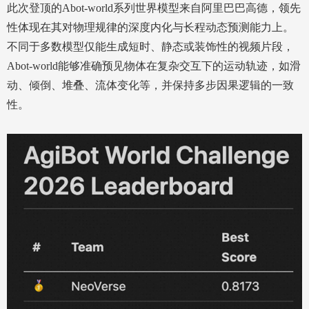
此次登顶的Abot-world系列世界模型来自阿里巴巴高德，领先
性体现在其对物理规律的深度内化与长程动态预测能力上。
不同于多数模型仅能生成短时、静态或装饰性的视频片段，
Abot-world能够准确预见物体在复杂交互下的运动轨迹，如滑
动、倾倒、堆叠、流体变化等，并保持多步因果逻辑的一致
性。