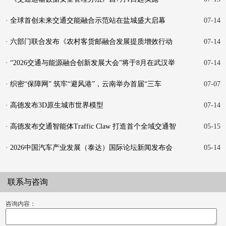
· 全球首创未来交通交能融合示范站在盐城盛大启幕
07-14
· 六部门联合发布《农村客货邮融合发展提质增效行动
07-14
方案
· “2026交通与能源融合创新发展大会”将于8月在武汉举
07-14
行
· 织密“保障网” 筑牢“避风港”，云南举办首届“三车
07-07
· 高德发布3D原生城市世界模型
07-14
· 高德发布交通智能体Traffic Claw 打造首个全域交通智
05-15
能研
· 2026中国汽车产业发展（泰达）国际论坛新闻发布会
05-14
成功
联系与咨询
咨询内容：