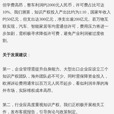
但学费高昂，整车利润约2000元人民币，许可费占比可达
10%。我们测算，知识产权投入产出比约为1:10，国家年收入
约50亿元，但支出达300亿元，净支出逾200亿元。若万物互
联实现，汽车、智能家居等均需通信许可，费用压力将进一
步加剧，需积极寻求降低许可费，避免产业利润被过度收
割。
关于发展建议
：
第一，企业管理需提升自身能力。大型出口企业应设立三个
知识产权团队，海外团队必不可少。同时需保障资金投入，
欧洲诉讼费用通常以百万元人民币起步，看似利润丰厚的海
外市场，实际维权成本高昂。
第二，行业应高度重视知识产权。我们正积极开展相关工
作，发布客观报告，引导舆论与政策制定。