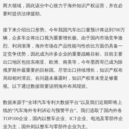
两大领域，因此该分中心致力于海外知识产权运营，并在必
要时提供法律援助。
接下来介绍出口形势。今年我国汽车出口量预计将达到700万
辆，众多车企将出口视为重要增长极。由于国内市场竞争激
烈、利润渐薄，海外市场在产品性能与性价比方面仍具备一
定竞争优势，因此成为许多企业的重要战略目标。目前主要
出口地区包括东南亚、欧洲、南美等，今年墨西哥已成为除
俄罗斯外最重要的目标国。尽管出口持续增长，知识产权布
局却相对滞后。在问题未暴露时，知识产权常未受足够重
视。以下通过数据简要说明海外布局现状。
数据来源于“全球汽车专利大数据平台”以及我们近期即将上
线的“汽车海外专利诉讼与预警平台”。我们选取了国内外各
TOP100企业，国内以整车企业、ICT企业、电池及零部件企
业为主，国外则以整车与零部件企业为主。